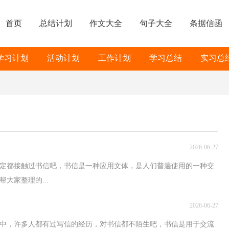
首页
总结计划
作文大全
句子大全
条据信函
学习计划
活动计划
工作计划
学习总结
实习总
2026-06-27
一定都接触过书信吧，书信是一种应用文体，是人们普遍使用的一种交
大家整理的...
2026-06-27
中，许多人都有过写信的经历，对书信都不陌生吧，书信是用于交流