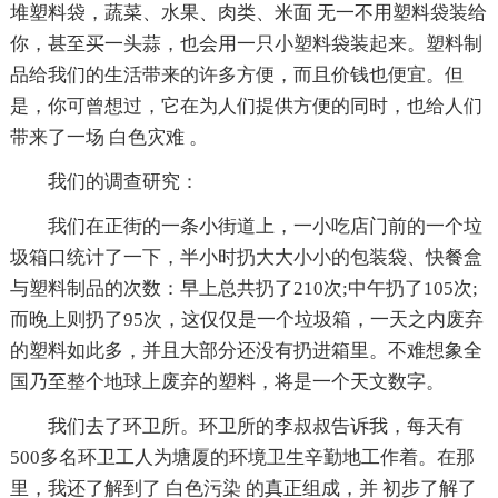
堆塑料袋，蔬菜、水果、肉类、米面 无一不用塑料袋装给
你，甚至买一头蒜，也会用一只小塑料袋装起来。塑料制
品给我们的生活带来的许多方便，而且价钱也便宜。但
是，你可曾想过，它在为人们提供方便的同时，也给人们
带来了一场 白色灾难 。
我们的调查研究：
我们在正街的一条小街道上，一小吃店门前的一个垃
圾箱口统计了一下，半小时扔大大小小的包装袋、快餐盒
与塑料制品的次数：早上总共扔了210次;中午扔了105次;
而晚上则扔了95次，这仅仅是一个垃圾箱，一天之内废弃
的塑料如此多，并且大部分还没有扔进箱里。不难想象全
国乃至整个地球上废弃的塑料，将是一个天文数字。
我们去了环卫所。环卫所的李叔叔告诉我，每天有
500多名环卫工人为塘厦的环境卫生辛勤地工作着。在那
里，我还了解到了 白色污染 的真正组成，并 初步了解了