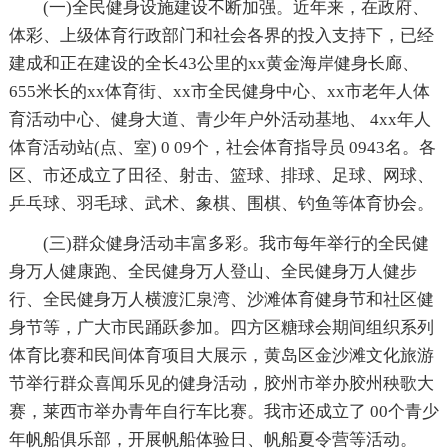
(一)全民健身设施建设不断加强。近年来，在政府、
体彩、上级体育行政部门和社会各界的投入支持下，已经
建成和正在建设的全长43公里的xx黄金海岸健身长廊、
655米长的xx体育街、xx市全民健身中心、xx市老年人体
育活动中心、健身大道、青少年户外活动基地、 4xx年人
体育活动站(点、室) 0 09个，社会体育指导员 0943名。各
区、市还成立了田径、射击、篮球、排球、足球、网球、
乒乓球、羽毛球、武术、象棋、围棋、钓鱼等体育协会。
(三)群众健身活动丰富多彩。我市每年举行的全民健
身万人健康跑、全民健身万人登山、全民健身万人健步
行、全民健身万人横渡汇泉湾、沙滩体育健身节和社区健
身节等，广大市民踊跃参加。四方区糖球会期间组织系列
体育比赛和民间体育项目大展示，黄岛区金沙滩文化旅游
节举行群众喜闻乐见的健身活动，胶州市举办胶州秧歌大
赛，莱西市举办青年自行车比赛。我市还成立了 00个青少
年帆船俱乐部，开展帆船体验日、帆船夏令营等活动。