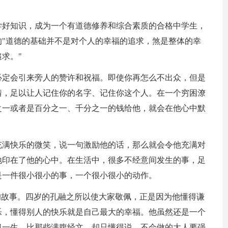
学好知识，成为一个有道德修养和综合素质的合格中学生，
"道德的基础并不是对个人的幸福的追求，煞是整体的幸
求。"
必定会引来旁人的赞许和祝福。即使你再怎么不出众，但是
情，足以让人记住你的名字、记住你这个人。在一个穷困潦
之一或者是百分之一、千分之一的钱给他，就会在他心中默
充满快乐的微笑，说一句激励他的话，那么就会令他充满对
地印在了他的心中。在生活中，很多不经意间发生的事，足
是一件很小很小的事，一个很小很小的动作。
的故事。四岁的孔融之所以使大家敬佩，正是因为他懂得谦
乐，懂得别人的快乐就是自己最大的幸福。他虽然还是一个
佩一生。比那些满腹经文，却只懂得说，不会做的大人要强