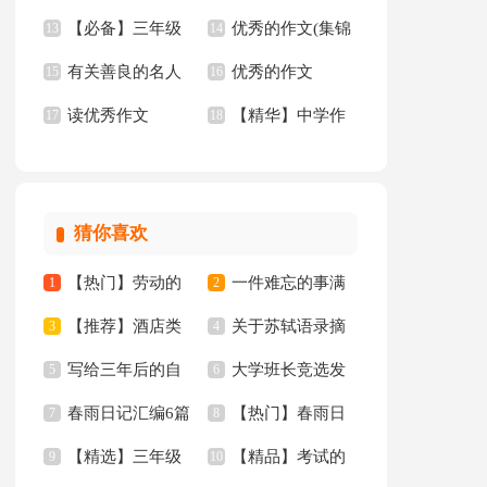
【必备】三年级
优秀的作文(集锦
文汇编5篇
13
作文锦集十篇
14
有关善良的名人
优秀的作文
优秀作文6篇
15
15篇)
16
读优秀作文
【精华】中学作
名言
17
【精】
18
文四篇
猜你喜欢
【热门】劳动的
一件难忘的事满
1
2
【推荐】酒店类
关于苏轼语录摘
日记三篇
3
分作文汇总五篇
4
写给三年后的自
大学班长竞选发
实习报告模板汇总十
5
抄（精选40句）
6
春雨日记汇编6篇
【热门】春雨日
己的一封信
7
言稿
8
篇
【精选】三年级
【精品】考试的
9
记四篇
10