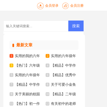
会员登录
会员注册
最新文章
实用的我的六年
实用的六年级年
1
2
【热门】六年级
【精品】中学作
级小学作文锦集7篇
3
的作文300字4篇
4
实用的六年级年
【精品】优秀中
的作文集锦5篇
5
文合集6篇
6
【精品】中学作
关于可爱小金鱼
的作文300字合集9篇
7
学作文合集八篇
8
关于美丽的校园
【精品】二年级
文汇编五篇
9
二年级作文十篇
10
【热门】初一作
有关初中的老师
三年级作文汇编7篇
11
家乡作文3篇
12