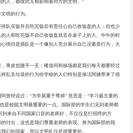
的人，都彼此互相影响着对方的文明。”
不文明的行为。
好排队买饭并且吃完饭后有责任心自己收饭盘的人；但也少
队的人和吃完饭不自己收饭盘就丢在桌子上的人。中午的时
的心情但是插队是一个像别人充分展示自己没素质行为，大
果，果皮也随手一丢；楼道间和操场都是我们每天都要经过
这样乱丢垃圾的行为给学校的人们特别是保洁阿姨带来了很
同曾经说过：“为学莫重于尊师” 意思是：“学习最主要的
，也是校园文明最重要的一点。国际部的学生们见到老师都
听到来自不同国家口音的老师好，不仅仅是打招呼的方
师的付出，这也是我们尊重老师的表现。身为国际部的我
着我们的国家，所以文明礼仪是很重要的。