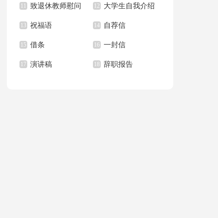
致退休教师慰问
大学生自我介绍
满分作文锦集五篇
11
作文合集六篇
12
祝福语
自荐信
信15篇
13
演讲稿
14
借条
一封信
15
16
演讲稿
辞职报告
17
18