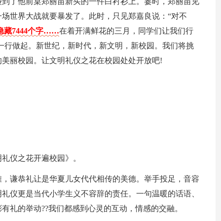
碰到了他前桌郑丽苗新买的一件白衬衫上。霎时，郑丽苗见
场世界大战就要暴发了。此时，只见郑嘉良说：“对不
藏7444个字……
在着开满鲜花的三月，同学们让我们行
一行做起。新世纪，新时代，新文明，新校园。我们将挑
美丽校园。让文明礼仪之花在校园处处开放吧!
明礼仪之花开遍校园》。
雅，谦恭礼让是华夏儿女代代相传的美德。举手投足，音容
明礼仪更是当代小学生义不容辞的责任。一句温暖的话语、
有礼的举动??我们都感到心灵的互动，情感的交融。