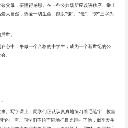
孝敬父母，要懂得感恩。在一些公共场所应该讲秩序、举止
大自然，热爱一切生命。能以"谦"、"俭"、"劳"三字为
的后世。
刻在心中，争做一个合格的中学生，成为一个新世纪的公
社会。
》。
故事。写字课上：同学们正认认真真地练习着毛笔字；教室
啊”的一声。同学们不约而同地把目光甩向了他，似乎发生