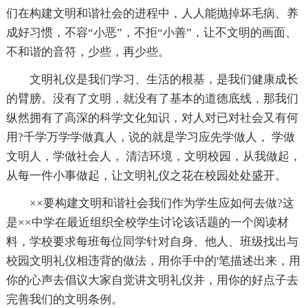
们在构建文明和谐社会的进程中，人人能抛掉坏毛病、养
成好习惯，不容“小恶”，不拒“小善”，让不文明的画面、
不和谐的音符，少些，再少些。
文明礼仪是我们学习、生活的根基，是我们健康成长
的臂膀。没有了文明，就没有了基本的道德底线，那我们
纵然拥有了高深的科学文化知识，对人对已对社会又有何
用?千学万学学做真人，说的就是学习应先学做人， 学做
文明人，学做社会人， 清洁环境，文明校园，从我做起，
从每一件小事做起，让文明礼仪之花在校园处处盛开。
××要构建文明和谐社会我们作为学生应如何去做?这
是××中学在最近组织全校学生讨论该话题的一个阅读材
料，学校要求每班每位同学针对自身、他人、班级找出与
校园文明礼仪相违背的做法，用你手中的'笔描述出来，用
你的心声去倡议大家自觉讲文明礼仪并，用你的好点子去
完善我们的文明条例。