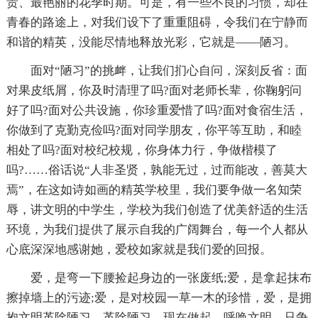
贵、最艳丽的花季时期。可是，有一些不良的习惯，却在
青春的路途上，对我们设下了重重阻碍，令我们在宁静而
和谐的精英，没能尽情地释放光彩，它就是——陋习。
面对“陋习”的挑衅，让我们扪心自问，深刻反省：面
对果皮纸屑，你及时清理了吗?面对老师长辈，你鞠躬问
好了吗?面对公共设施，你珍重爱惜了吗?面对食宿生活，
你做到了克勤克俭吗?面对同学朋友，你平等互助，和睦
相处了吗?面对校纪校规，你身体力行，争做楷模了
吗?……俗话说“人非圣贤，孰能无过，过而能改，善莫大
焉”，在这如诗如画的精英学校里，我们要争做一名知荣
辱，讲文明的中学生，学校为我们创造了优美舒适的生活
环境，为我们提供了展示自我的广阔舞台，每一个人都从
心底深深地感谢她，爱校如家就是我们爱的回报。
爱，是弯一下腰捡起身边的一张废纸;爱，是拿起抹布
擦掉墙上的污迹;爱，是对校园一草一木的珍惜，爱，是拥
抱文明革除陋习。革除陋习，现在做起，呼唤文明，只争