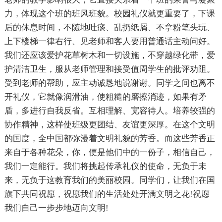
力，体现这个班的班风班貌。校园礼仪就更重要了，下课
后的休息时间，不随地吐痰、乱扔纸屑、不拿粉笔头玩、
上下楼梯一律右行、见老师和客人要用普通话主动问好。
我们还应该爱护花草树木和一切设施，不穿越绿化带，爱
护清洁卫生，服从老师管理和接受值周学生的批评劝阻。
受到老师的帮助，应主动诚恳地说谢谢。同学之间也离不
开礼仪，它就像润滑油，使粗糙的磨擦消迹，如果有矛
盾，多进行自我反省。互相理解、宽容待人。培养较强的
协作精神，这样使班级更团结、友谊更深厚。在这个文明
的国度，全中国都弥漫着文明礼貌的芳香。而这些芳香正
来自于各种花朵，你，便是他们中的一份子，相信自己，
我们一定能行。我们将挑起传承礼仪的使命，无负于未
来，无负于这教育我们的美丽校园。同学们，让我们在国
旗下共同祝愿，祝愿我们的生活处处开满文明之花!祝愿
我们自己一步步地迈向文明!