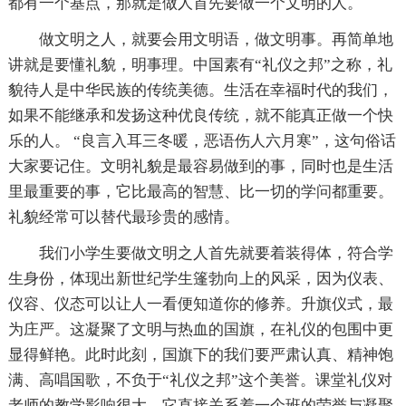
都有一个基点，那就是做人首先要做一个文明的人。
做文明之人，就要会用文明语，做文明事。再简单地
讲就是要懂礼貌，明事理。中国素有“礼仪之邦”之称，礼
貌待人是中华民族的传统美德。生活在幸福时代的我们，
如果不能继承和发扬这种优良传统，就不能真正做一个快
乐的人。 “良言入耳三冬暖，恶语伤人六月寒”，这句俗话
大家要记住。文明礼貌是最容易做到的事，同时也是生活
里最重要的事，它比最高的智慧、比一切的学问都重要。
礼貌经常可以替代最珍贵的感情。
我们小学生要做文明之人首先就要着装得体，符合学
生身份，体现出新世纪学生篷勃向上的风采，因为仪表、
仪容、仪态可以让人一看便知道你的修养。升旗仪式，最
为庄严。这凝聚了文明与热血的国旗，在礼仪的包围中更
显得鲜艳。此时此刻，国旗下的我们要严肃认真、精神饱
满、高唱国歌，不负于“礼仪之邦”这个美誉。课堂礼仪对
老师的教学影响很大，它直接关系着一个班的荣誉与凝聚