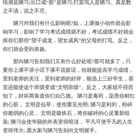
纸屑是陋习;出口成“脏”是陋习;打架骂人是陋习。真是数
之不清，说之不尽。
陋习对我们有什么影响呢?如，上课做小动作就会影
响学习，影响了学习考试成绩就不好，考试成绩不好就会
挨你们那些“望子成龙，望女成风”的父母的打骂。反之，
你们就会受到表扬。
那向陋习告别我们又有什么好处呢?那可就多了，只
要你上课不讲小话下课不说脏话，你就能提高学习成绩，
受到老师的关注，受到老师的好评，能选上三好学生，甚
至还能使这个班级变成“文明班级”。反之，大家就不得而
知了，好坏两条道你们自己挑。 陋习是毒药，染黑你鲜红
的心脏， 文明是仙草，使你重见光明; 陋习是利剑，粉碎
你脆弱的心灵， 文明是吸铁石，将你破碎的心灵重新组
装; 陋习会使华丽的外表变得暗淡， 平凡可使平凡的人生
变得伟大; 愿大家与陋习告别向文明握手。