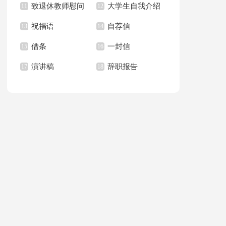
致退休教师慰问
大学生自我介绍
满分作文锦集五篇
11
作文合集六篇
12
祝福语
自荐信
信15篇
13
演讲稿
14
借条
一封信
15
16
演讲稿
辞职报告
17
18