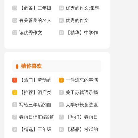
【必备】三年级
优秀的作文(集锦
文汇编5篇
13
作文锦集十篇
14
有关善良的名人
优秀的作文
优秀作文6篇
15
15篇)
16
读优秀作文
【精华】中学作
名言
17
【精】
18
文四篇
猜你喜欢
【热门】劳动的
一件难忘的事满
1
2
【推荐】酒店类
关于苏轼语录摘
日记三篇
3
分作文汇总五篇
4
写给三年后的自
大学班长竞选发
实习报告模板汇总十
5
抄（精选40句）
6
春雨日记汇编6篇
【热门】春雨日
己的一封信
7
言稿
8
篇
【精选】三年级
【精品】考试的
9
记四篇
10