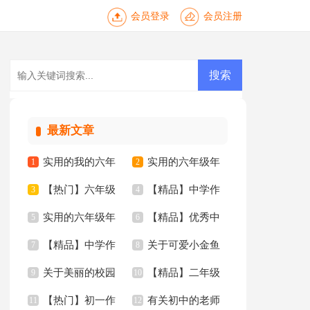
会员登录
会员注册
最新文章
实用的我的六年
实用的六年级年
1
2
【热门】六年级
【精品】中学作
级小学作文锦集7篇
3
的作文300字4篇
4
实用的六年级年
【精品】优秀中
的作文集锦5篇
5
文合集6篇
6
【精品】中学作
关于可爱小金鱼
的作文300字合集9篇
7
学作文合集八篇
8
关于美丽的校园
【精品】二年级
文汇编五篇
9
二年级作文十篇
10
【热门】初一作
有关初中的老师
三年级作文汇编7篇
11
家乡作文3篇
12