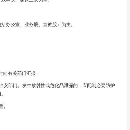
xx中队、测速二队为主。
包括办公室、业务股、宣教股）为主。
时向有关部门汇报；
或治安部门。发生放射性或危化品泄漏的，应配制必要防护
门。
置。