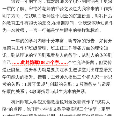
通过一年的学习，我对教师这个职业的内涵有了更深
一层的了解。宋艳萍老师的经验之谈也为我将来的工作指
明了方向，使我明白教师这个职业的沉重份量，对我日后
的教育工作有很大的意义.在培训期间，让我深深地知道作
为一名教师，一言一行都是学生眼中的榜样和标准。
一年的的学习内容十分丰富，听专家的报告，如何开
展德育工作和班级管理、班主任工作等各方面的理论知
识，到从理论的学习到观看别人的教学，从别人的体验到
自己
……此处隐藏18021个字……
个性允许保留，但要传
递正能量。提升学力就是要关注学生进课堂到出课堂语文
学习能力的提升。接着，王老师又提出三个和大家一起思
考的关系：1.遵守常规与创新的关系；2.尊重教材与适度
拓展的关系；3.教师指导与以生为本的关系。
杭州师范大学倪文锦教授也对这次赛课作了“观其大
略”的点评，他呼吁小学语文教学要实现三个转型：定型