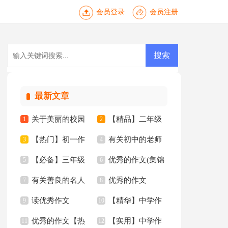
会员登录
会员注册
最新文章
关于美丽的校园
【精品】二年级
1
2
【热门】初一作
有关初中的老师
三年级作文汇编7篇
3
家乡作文3篇
4
【必备】三年级
优秀的作文(集锦
文汇编5篇
5
作文锦集十篇
6
有关善良的名人
优秀的作文
优秀作文6篇
7
15篇)
8
读优秀作文
【精华】中学作
名言
9
【精】
10
优秀的作文【热
【实用】中学作
11
文四篇
12