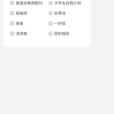
致退休教师慰问
大学生自我介绍
满分作文锦集五篇
11
作文合集六篇
12
祝福语
自荐信
信15篇
13
演讲稿
14
借条
一封信
15
16
演讲稿
辞职报告
17
18