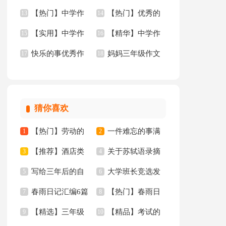
【热门】中学作
【热门】优秀的
门】
13
文3篇
14
【实用】中学作
【精华】中学作
文锦集六篇
15
作文
16
快乐的事优秀作
妈妈三年级作文
文300字五篇
17
文5篇
18
文
300字汇总九篇
猜你喜欢
【热门】劳动的
一件难忘的事满
1
2
【推荐】酒店类
关于苏轼语录摘
日记三篇
3
分作文汇总五篇
4
写给三年后的自
大学班长竞选发
实习报告模板汇总十
5
抄（精选40句）
6
春雨日记汇编6篇
【热门】春雨日
己的一封信
7
言稿
8
篇
【精选】三年级
【精品】考试的
9
记四篇
10