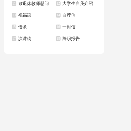
致退休教师慰问
大学生自我介绍
满分作文锦集五篇
11
作文合集六篇
12
祝福语
自荐信
信15篇
13
演讲稿
14
借条
一封信
15
16
演讲稿
辞职报告
17
18