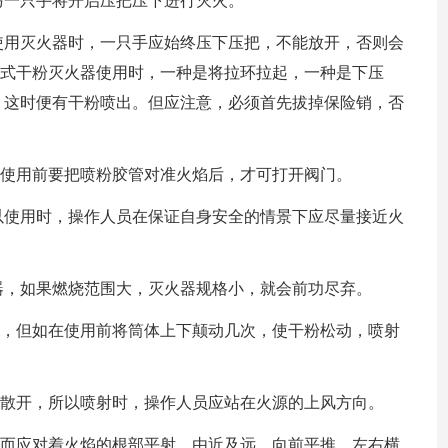
另一只手将开启压把压下进行灭火。
使用灭火器时，一只手应始终压下压把，不能放开，否则会
提式干粉灭火器使用时，一种是将拉环拉起，一种是下压
，这时便有干粉喷出。但应注意，必须首先拔掉保险销，否
以使用前要把喷粉胶管对准火焰后，才可打开阀门。
以使用时，操作人员在保证自身安全的情景下应尽量接近火
器，如果燃烧范围大，灭火器规格小，就会前功尽弃。
用，但如在使用前将筒体上下颠动几次，使干粉松动，喷射
易散开，所以喷射时，操作人员应站在火源的上风方向。
，而应对着火焰的根部平射，由近及远，向前平推，左右横