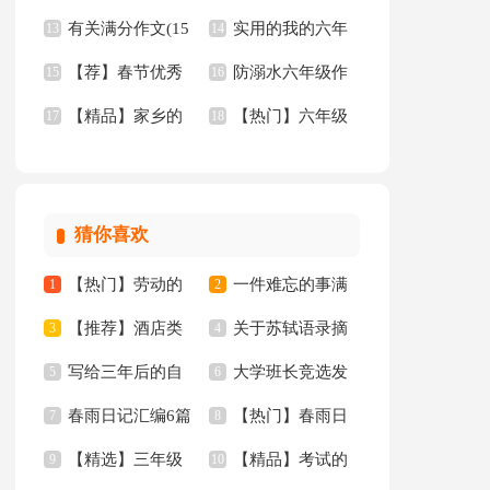
有关满分作文(15
实用的我的六年
秀作文
13
15篇
14
【荐】春节优秀
防溺水六年级作
篇)
15
级小学作文10篇
16
【精品】家乡的
【热门】六年级
作文
17
文
18
河三年级的作文300
作文300字汇编8篇
字四篇
猜你喜欢
【热门】劳动的
一件难忘的事满
1
2
【推荐】酒店类
关于苏轼语录摘
日记三篇
3
分作文汇总五篇
4
写给三年后的自
大学班长竞选发
实习报告模板汇总十
5
抄（精选40句）
6
春雨日记汇编6篇
【热门】春雨日
己的一封信
7
言稿
8
篇
【精选】三年级
【精品】考试的
9
记四篇
10