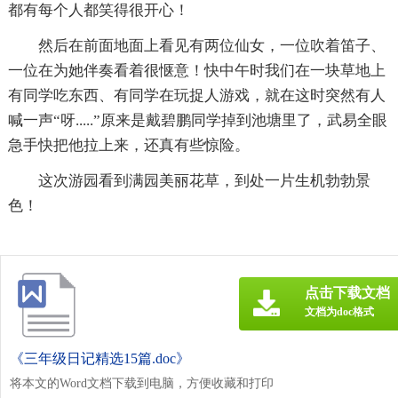
都有每个人都笑得很开心！
然后在前面地面上看见有两位仙女，一位吹着笛子、
一位在为她伴奏看着很惬意！快中午时我们在一块草地上
有同学吃东西、有同学在玩捉人游戏，就在这时突然有人
喊一声“呀.....”原来是戴碧鹏同学掉到池塘里了，武易全眼
急手快把他拉上来，还真有些惊险。
这次游园看到满园美丽花草，到处一片生机勃勃景
色！
点击下载文档
文档为doc格式
《三年级日记精选15篇.doc》
将本文的Word文档下载到电脑，方便收藏和打印