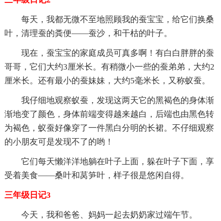
每天，我都无微不至地照顾我的蚕宝宝，给它们换桑
叶，清理蚕的粪便——蚕沙，和干枯的叶子。
现在，蚕宝宝的家庭成员可真多啊！有白白胖胖的蚕
哥哥，它们大约3厘米长。有稍微小一些的蚕弟弟，大约2
厘米长。还有最小的蚕妹妹，大约5毫米长，又称蚁蚕。
我仔细地观察蚁蚕，发现这两天它的黑褐色的身体渐
渐地变了颜色，身体前端变得越来越白，后端也由黑色转
为褐色，蚁蚕好像穿了一件黑白分明的长裙。不仔细观察
的小朋友可是发现不了的哟！
它们每天懒洋洋地躺在叶子上面，躲在叶子下面，享
受着美食——桑叶和莴笋叶，样子很是悠闲自得。
三年级日记3
今天，我和爸爸、妈妈一起去奶奶家过端午节。