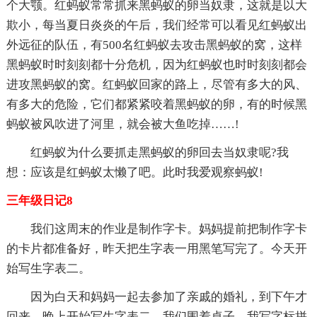
个大颚。红蚂蚁常常抓来黑蚂蚁的卵当奴隶，这就是以大
欺小，每当夏日炎炎的午后，我们经常可以看见红蚂蚁出
外远征的队伍，有500名红蚂蚁去攻击黑蚂蚁的窝，这样
黑蚂蚁时时刻刻都十分危机，因为红蚂蚁也时时刻刻都会
进攻黑蚂蚁的窝。红蚂蚁回家的路上，尽管有多大的风、
有多大的危险，它们都紧紧咬着黑蚂蚁的卵，有的时候黑
蚂蚁被风吹进了河里，就会被大鱼吃掉……!
红蚂蚁为什么要抓走黑蚂蚁的卵回去当奴隶呢?我
想：应该是红蚂蚁太懒了吧。此时我爱观察蚂蚁!
三年级日记8
我们这周末的作业是制作字卡。妈妈提前把制作字卡
的卡片都准备好，昨天把生字表一用黑笔写完了。今天开
始写生字表二。
因为白天和妈妈一起去参加了亲戚的婚礼，到下午才
回来。晚上开始写生字表二。我们围着桌子，我写字标拼