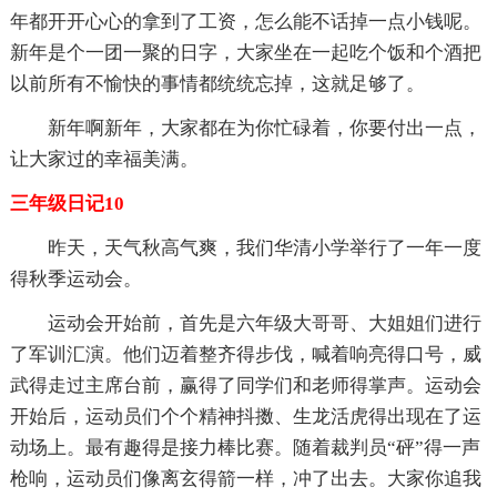
年都开开心心的拿到了工资，怎么能不话掉一点小钱呢。
新年是个一团一聚的日字，大家坐在一起吃个饭和个酒把
以前所有不愉快的事情都统统忘掉，这就足够了。
新年啊新年，大家都在为你忙碌着，你要付出一点，
让大家过的幸福美满。
三年级日记10
昨天，天气秋高气爽，我们华清小学举行了一年一度
得秋季运动会。
运动会开始前，首先是六年级大哥哥、大姐姐们进行
了军训汇演。他们迈着整齐得步伐，喊着响亮得口号，威
武得走过主席台前，赢得了同学们和老师得掌声。运动会
开始后，运动员们个个精神抖擞、生龙活虎得出现在了运
动场上。最有趣得是接力棒比赛。随着裁判员“砰”得一声
枪响，运动员们像离玄得箭一样，冲了出去。大家你追我